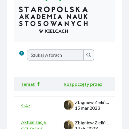
Szukaj w forach
Szukaj w forach
Temat
Rozpoczęty przez
Ost
Status
Lista dyskusji. Wyświetlam {$a ->count} z 77 dyskusji
Zbigniew Zieliński
4.0.7
15 mar 2023
Aktualizacja
Zbigniew Zieliński
14 sie 2023
CEL StANS