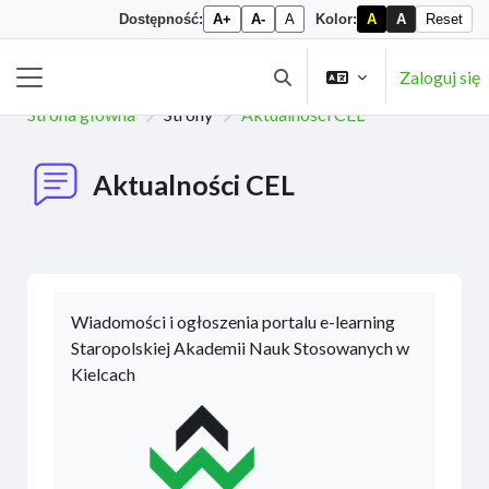
Dostępność:
A+
A-
A
Kolor:
A
A
Reset
Przejdź do głównej zawartości
Zaloguj się
Przełącznik wyszukiwarki
Panel boczny
Strona główna
Strony
Aktualności CEL
Aktualności CEL
Wiadomości i ogłoszenia portalu e-learning
Staropolskiej Akademii Nauk Stosowanych w
Kielcach