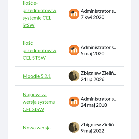
Ilość e-
przedmiotów w
Administrator systemu
7 kwi 2020
systemie CEL
StSW
Ilość
Administrator systemu
przedmiotów w
5 maj 2020
CEL STSW
Zbigniew Zieliński
Moodle 5.2.1
24 lip 2026
Najnowsza
Administrator systemu
wersja systemu
24 maj 2018
CEL StSW
Zbigniew Zieliński
Nowa wersja
9 maj 2022