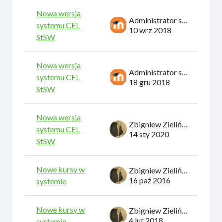
Nowa wersja
Administrator systemu
systemu CEL
10 wrz 2018
StSW
Nowa wersja
Administrator systemu
systemu CEL
18 gru 2018
StSW
Nowa wersja
Zbigniew Zieliński
systemu CEL
14 sty 2020
StSW
Nowe kursy w
Zbigniew Zieliński
16 paź 2016
systemie
Nowe kursy w
Zbigniew Zieliński
4 lut 2018
systemie