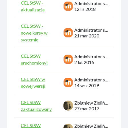
CEL StSW -
Administrator systemu
12 lis 2018
aktualizacja
CEL StSW -
Administrator systemu
nowe kursy w
21 mar 2020
systemie
CEL StSW
Administrator systemu
2 lut 2016
uruchomiony!
CEL StSW w
Administrator systemu
14 wrz 2019
nowej wersji
CEL StSW
Zbigniew Zieliński
27 mar 2017
zaktualizowany
CEL StSW
Zbigniew Zieliński