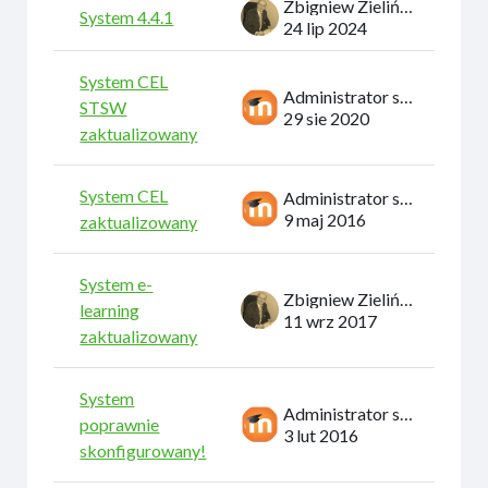
Zbigniew Zieliński
System 4.4.1
24 lip 2024
System CEL
Administrator systemu
STSW
29 sie 2020
zaktualizowany
System CEL
Administrator systemu
9 maj 2016
zaktualizowany
System e-
Zbigniew Zieliński
learning
11 wrz 2017
zaktualizowany
System
Administrator systemu
poprawnie
3 lut 2016
skonfigurowany!