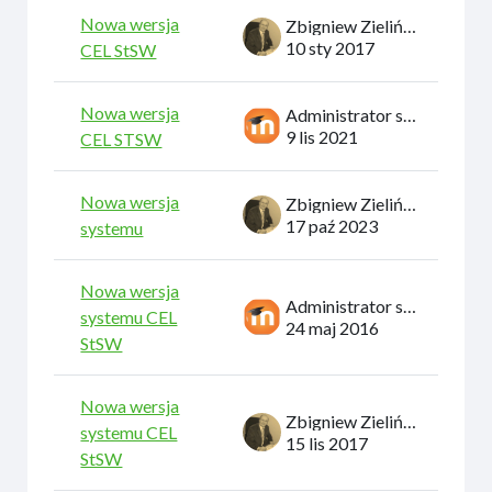
Nowa wersja
Zbigniew Zieliński
10 sty 2017
CEL StSW
Nowa wersja
Administrator systemu
9 lis 2021
CEL STSW
Nowa wersja
Zbigniew Zieliński
17 paź 2023
systemu
Nowa wersja
Administrator systemu
systemu CEL
24 maj 2016
StSW
Nowa wersja
Zbigniew Zieliński
systemu CEL
15 lis 2017
StSW