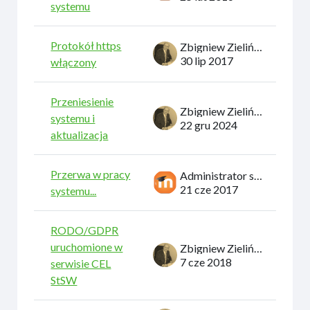
systemu
Protokół https
Zbigniew Zieliński
30 lip 2017
włączony
Przeniesienie
Zbigniew Zieliński
systemu i
22 gru 2024
aktualizacja
Przerwa w pracy
Administrator systemu
21 cze 2017
systemu...
RODO/GDPR
uruchomione w
Zbigniew Zieliński
7 cze 2018
serwisie CEL
StSW