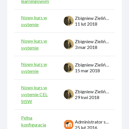
learningowym
Nowy kurs w
Zbigniew Zieliński
11 lut 2018
systemie
Nowy kurs w
Zbigniew Zieliński
3 mar 2018
systemie
Nowy kurs w
Zbigniew Zieliński
15 mar 2018
systemie
Nowy kurs w
Zbigniew Zieliński
systemie CEL
29 kwi 2018
StSW
Pełna
Administrator systemu
konfiguracja
25 lut 2016