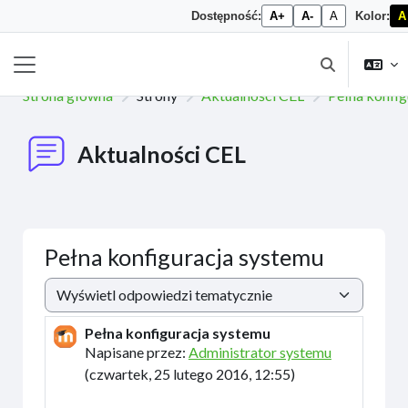
Dostępność:
A+
A-
A
Kolor:
A
Przejdź do głównej zawartości
Przełącznik w
Panel boczny
Strona główna
Strony
Aktualności CEL
Pełna konfig
Aktualności CEL
Pełna konfiguracja systemu
Sposób wyświetlania
Pełna konfiguracja systemu
Liczba odpowiedzi: 0
Napisane przez:
Administrator systemu
(
czwartek, 25 lutego 2016, 12:55
)