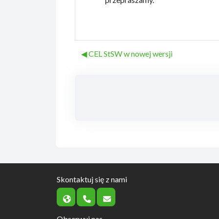
◀︎ CEL StSW w nowej wersji
Skontaktuj się z nami
Obserwuj nas