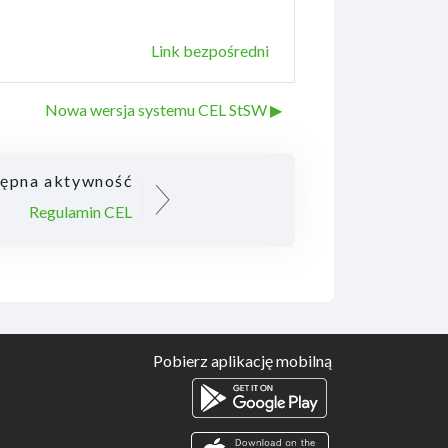
Link bezpośredni
Nowa wersja systemu CEL StSW ▶︎
ępna aktywność
Regulamin CEL
Pobierz aplikację mobilną