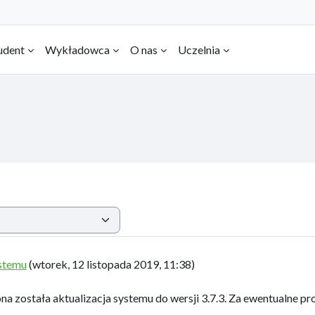
udent
Wykładowca
O nas
Uczelnia
ystemu
(
wtorek, 12 listopada 2019, 11:38
)
a została aktualizacja systemu do wersji 3.7.3. Za ewentualne p