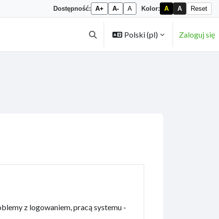
Dostępność:
A+
A-
A
Kolor:
A
A
Reset
Polski ‎(pl)‎
Zaloguj się
Przełącznik wyszukiwarki
roblemy z logowaniem, pracą systemu -