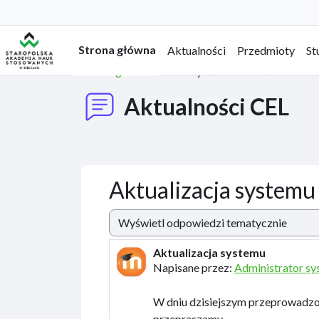
Przejdź do głównej zawartości
Strona główna
Aktualności
Przedmioty
St
Strona główna
Strony
Aktualności CEL
Aktualności CEL
Aktualizacja systemu
Sposób wyświetlania
Aktualizacja systemu
Liczba odpowiedzi: 0
Napisane przez:
Administrator s
W dniu dzisiejszym przeprowadzon
przepraszamy.