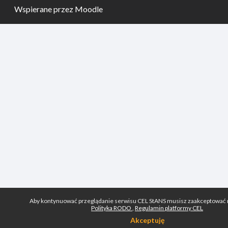
Wspierane przez
Moodle
Aby kontynuować przeglądanie serwisu CEL StANS musisz zaakceptować 
Polityka RODO
Regulamin platformy CEL
Akceptuję