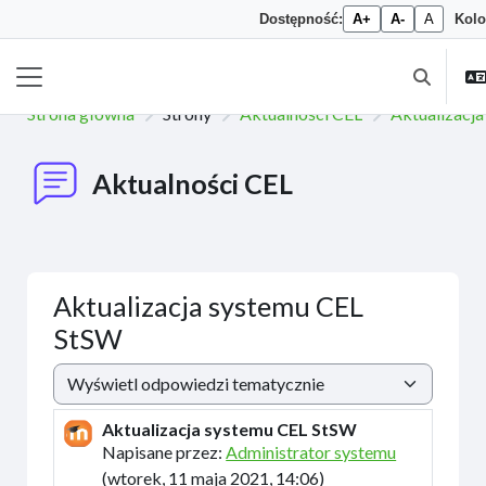
Dostępność:
A+
A-
A
Kolo
Przejdź do głównej zawartości
Przełączn
Panel boczny
Strona główna
Strony
Aktualności CEL
Aktualizacj
Aktualności CEL
Aktualizacja systemu CEL
StSW
Sposób wyświetlania
Aktualizacja systemu CEL StSW
Liczba odpowiedzi: 0
Napisane przez:
Administrator systemu
(
wtorek, 11 maja 2021, 14:06
)