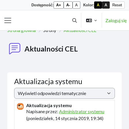
Dostępność:
A+
A-
A
Kolor:
A
A
Reset
Przejdź do głównej zawartości
Zaloguj się
Przełącznik wyszukiwarki
Panel boczny
Strona główna
Strony
Aktualności CEL
Aktualności CEL
Aktualizacja systemu
Sposób wyświetlania
Aktualizacja systemu
Liczba odpowiedzi: 0
Napisane przez:
Administrator systemu
(
poniedziałek, 14 stycznia 2019, 19:34
)