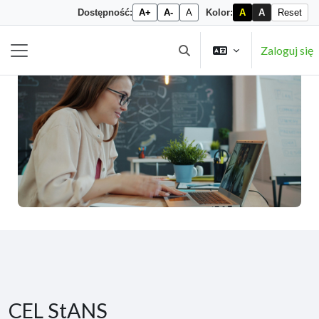
Dostępność:
A+
A-
A
Kolor:
A
A
Reset
Przejdź do głównej zawartości
Zaloguj się
Przełącznik wyszukiwarki
Panel boczny
CEL StANS