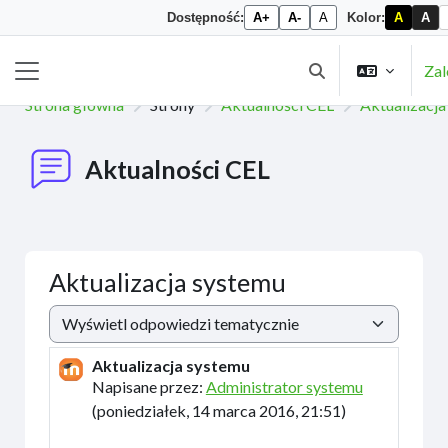
Dostępność:
A+
A-
A
Kolor:
A
A
Przejdź do głównej zawartości
Zal
Przełącznik wyszuk
Panel boczny
Strona główna
Strony
Aktualności CEL
Aktualizacj
Aktualności CEL
Aktualizacja systemu
Sposób wyświetlania
Aktualizacja systemu
Liczba odpowiedzi: 0
Napisane przez:
Administrator systemu
(
poniedziałek, 14 marca 2016, 21:51
)