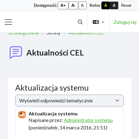
Dostępność:
A+
A-
A
Kolor:
A
A
Reset
Przejdź do głównej zawartości
Zaloguj się
Przełącznik wyszukiwarki
Panel boczny
Strona główna
Strony
Aktualności CEL
Aktualności CEL
Aktualizacja systemu
Sposób wyświetlania
Aktualizacja systemu
Liczba odpowiedzi: 0
Napisane przez:
Administrator systemu
(
poniedziałek, 14 marca 2016, 21:51
)