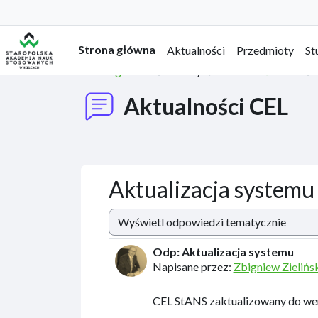
Przejdź do głównej zawartości
Strona główna
Aktualności
Przedmioty
St
Strona główna
Strony
Aktualności CEL
Aktualności CEL
Aktualizacja systemu
Sposób wyświetlania
Odp: Aktualizacja systemu
Liczba odpowiedzi: 0
Napisane przez:
Zbigniew Zielińs
CEL StANS zaktualizowany do wers