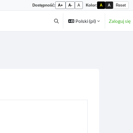
Dostępność:
A+
A-
A
Kolor:
A
A
Reset
Polski ‎(pl)‎
Zaloguj się
Przełącznik wyszukiwarki