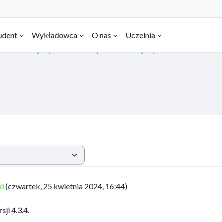
udent
Wykładowca
O nas
Uczelnia
Aktualizacja systemu
Odp: Aktualizacja systemu
ki
(
czwartek, 25 kwietnia 2024, 16:44
)
ji 4.3.4.