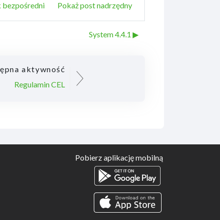
k bezpośredni
Pokaż post nadrzędny
System 4.4.1 ▶︎
ępna aktywność
Regulamin CEL
Pobierz aplikację mobilną