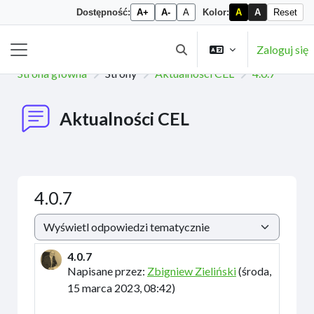
Dostępność:
A+
A-
A
Kolor:
A
A
Reset
Przejdź do głównej zawartości
Zaloguj się
Przełącznik wyszukiwarki
Panel boczny
Strona główna
Strony
Aktualności CEL
4.0.7
Aktualności CEL
4.0.7
Sposób wyświetlania
4.0.7
Liczba odpowiedzi: 0
Napisane przez:
Zbigniew Zieliński
(
środa,
15 marca 2023, 08:42
)