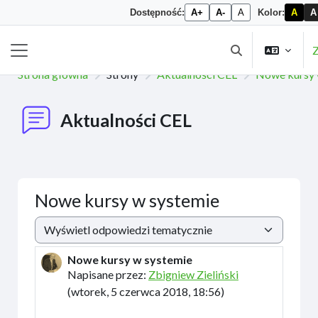
Dostępność:
A+
A-
A
Kolor:
A
A
Przejdź do głównej zawartości
Z
Przełącznik wysz
Panel boczny
Strona główna
Strony
Aktualności CEL
Nowe kursy 
Aktualności CEL
Nowe kursy w systemie
Sposób wyświetlania
Nowe kursy w systemie
Liczba odpowiedzi: 0
Napisane przez:
Zbigniew Zieliński
(
wtorek, 5 czerwca 2018, 18:56
)