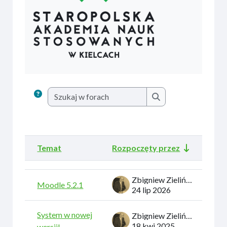
Szukaj w forach
Szukaj w forach
Temat
Rozpoczęty przez
Ost
Status
Lista dyskusji. Wyświetlam {$a ->count} z 77 dyskusji
Zbigniew Zieliński
Moodle 5.2.1
24 lip 2026
System w nowej
Zbigniew Zieliński
18 kwi 2025
wersji!