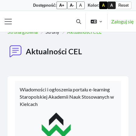
Dostępność:
A+
A-
A
Kolor:
A
A
Reset
Przejdź do głównej zawartości
Zaloguj się
Przełącznik wyszukiwarki
Panel boczny
Strona główna
Strony
Aktualności CEL
Aktualności CEL
Wiadomości i ogłoszenia portalu e-learning
Staropolskiej Akademii Nauk Stosowanych w
Kielcach