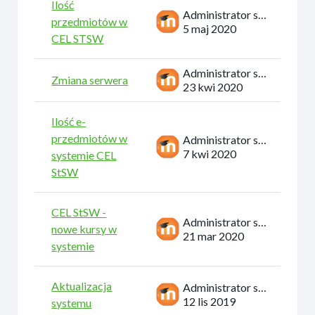
Ilość
Administrator systemu
przedmiotów w
5 maj 2020
CEL STSW
Administrator systemu
Zmiana serwera
23 kwi 2020
Ilość e-
przedmiotów w
Administrator systemu
7 kwi 2020
systemie CEL
StSW
CEL StSW -
Administrator systemu
nowe kursy w
21 mar 2020
systemie
Aktualizacja
Administrator systemu
12 lis 2019
systemu