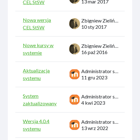
13 mar 2017
CEL StSW
Nowa wersja
Zbigniew Zieliński
10 sty 2017
CEL StSW
Nowe kursy w
Zbigniew Zieliński
16 paź 2016
systemie
Aktualizacja
Administrator systemu
11 gru 2023
systemu
System
Administrator systemu
4 kwi 2023
zaktualizowany
Wersja 4.0.4
Administrator systemu
13 wrz 2022
systemu