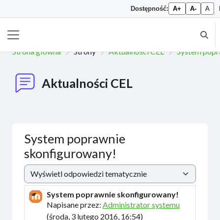
Dostępność:
A+
A-
A
Przejdź do głównej zawartości
Przeł
Panel boczny
Strona główna
Strony
Aktualności CEL
System popr
Aktualności CEL
System poprawnie
skonfigurowany!
Sposób wyświetlania
System poprawnie skonfigurowany!
Liczba odpowiedzi: 0
Napisane przez:
Administrator systemu
(
środa, 3 lutego 2016, 16:54
)