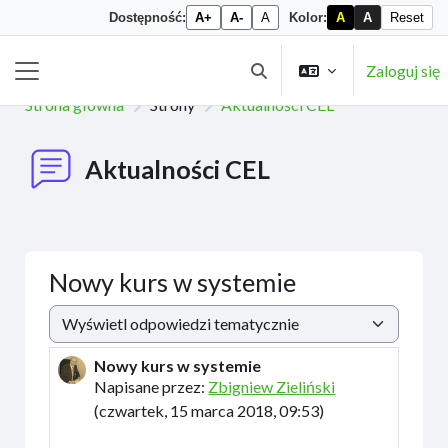
Dostępność:
A+
A-
A
Kolor:
A
A
Reset
Przejdź do głównej zawartości
Zaloguj się
Przełącznik wyszukiwarki
Panel boczny
Strona główna
Strony
Aktualności CEL
Aktualności CEL
Nowy kurs w systemie
Sposób wyświetlania
Nowy kurs w systemie
Liczba odpowiedzi: 0
Napisane przez:
Zbigniew Zieliński
(
czwartek, 15 marca 2018, 09:53
)