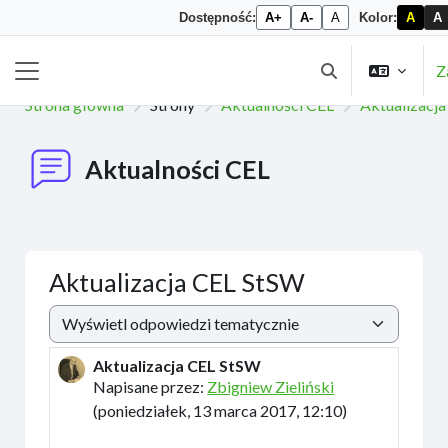
Dostępność:
A+
A-
A
Kolor:
A
A
Przejdź do głównej zawartości
Z
Przełącznik wyszu
Panel boczny
Strona główna
Strony
Aktualności CEL
Aktualizacj
Aktualności CEL
Aktualizacja CEL StSW
Sposób wyświetlania
Aktualizacja CEL StSW
Liczba odpowiedzi: 0
Napisane przez:
Zbigniew Zieliński
(
poniedziałek, 13 marca 2017, 12:10
)