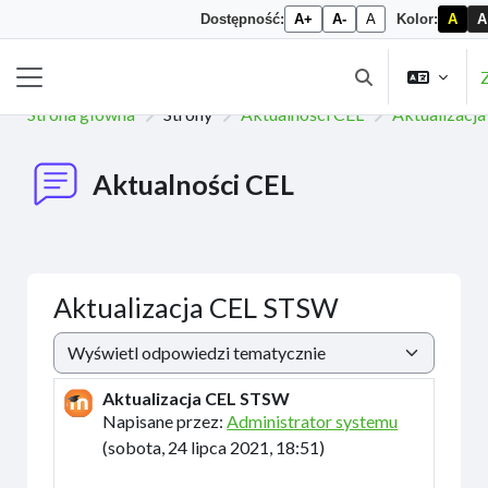
Dostępność:
A+
A-
A
Kolor:
A
A
Przejdź do głównej zawartości
Z
Przełącznik wysz
Panel boczny
Strona główna
Strony
Aktualności CEL
Aktualizacj
Aktualności CEL
Aktualizacja CEL STSW
Sposób wyświetlania
Aktualizacja CEL STSW
Liczba odpowiedzi: 1
Napisane przez:
Administrator systemu
(
sobota, 24 lipca 2021, 18:51
)