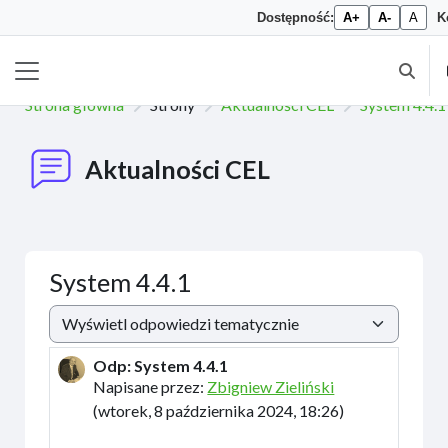
Dostępność:
A+
A-
A
K
Przejdź do głównej zawartości
Przełą
Panel boczny
Strona główna
Strony
Aktualności CEL
System 4.4.1
Aktualności CEL
System 4.4.1
Sposób wyświetlania
Odp: System 4.4.1
Liczba odpowiedzi: 0
Napisane przez:
Zbigniew Zieliński
(
wtorek, 8 października 2024, 18:26
)