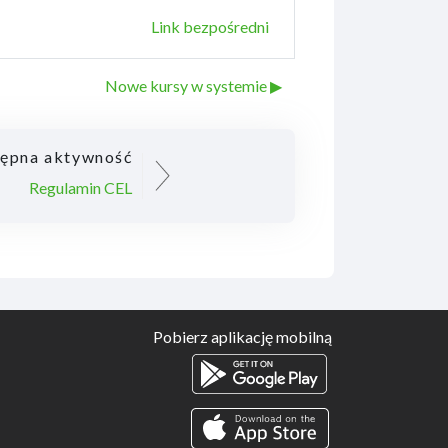
Link bezpośredni
Nowe kursy w systemie ▶︎
ępna aktywność
Regulamin CEL
Pobierz aplikację mobilną