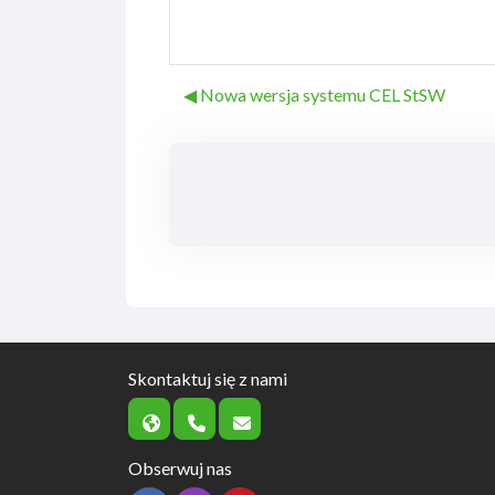
◀︎ Nowa wersja systemu CEL StSW
Skontaktuj się z nami
Obserwuj nas