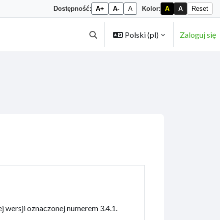
Dostępność:
A+
A-
A
Kolor:
A
A
Reset
Polski ‎(pl)‎
Zaloguj się
Przełącznik wyszukiwarki
 wersji oznaczonej numerem 3.4.1.