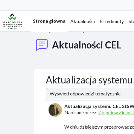
Przejdź do głównej zawartości
Strona główna
Aktualności
Przedmioty
St
Strona główna
Strony
Aktualności CEL
Aktualności CEL
Aktualizacja system
Sposób wyświetlania
Aktualizacja systemu CEL StS
Liczba odpowiedzi: 0
Napisane przez:
Zbigniew Zielińs
W dniu dzisiejszym przeprowadzo