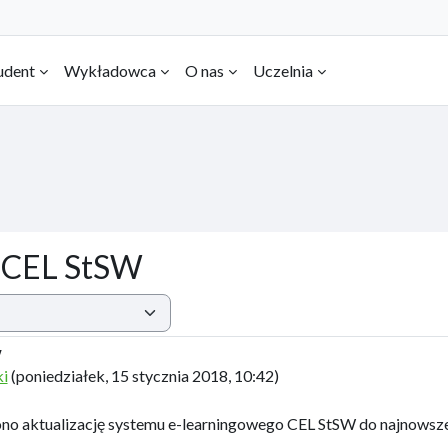
udent
Wykładowca
O nas
Uczelnia
u CEL StSW
W
ki
(
poniedziałek, 15 stycznia 2018, 10:42
)
no aktualizację systemu e-learningowego CEL StSW do najnowszej