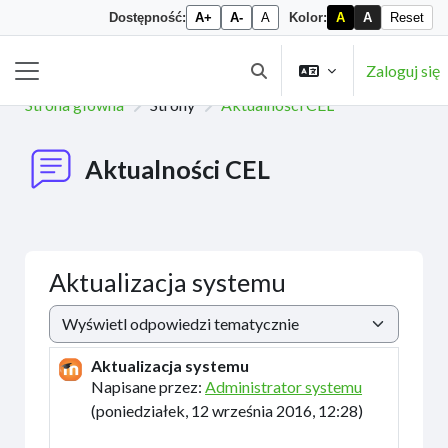
Dostępność:
A+
A-
A
Kolor:
A
A
Reset
Przejdź do głównej zawartości
Zaloguj się
Przełącznik wyszukiwarki
Panel boczny
Strona główna
Strony
Aktualności CEL
Aktualności CEL
Aktualizacja systemu
Sposób wyświetlania
Aktualizacja systemu
Liczba odpowiedzi: 0
Napisane przez:
Administrator systemu
(
poniedziałek, 12 września 2016, 12:28
)