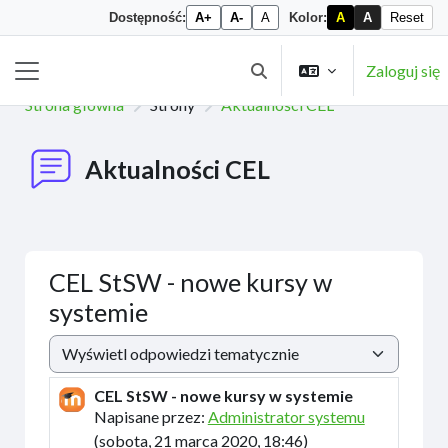
Dostępność:
A+
A-
A
Kolor:
A
A
Reset
Przejdź do głównej zawartości
Zaloguj się
Przełącznik wyszukiwarki
Panel boczny
Strona główna
Strony
Aktualności CEL
Aktualności CEL
CEL StSW - nowe kursy w
systemie
Sposób wyświetlania
CEL StSW - nowe kursy w systemie
Liczba odpowiedzi: 0
Napisane przez:
Administrator systemu
(
sobota, 21 marca 2020, 18:46
)