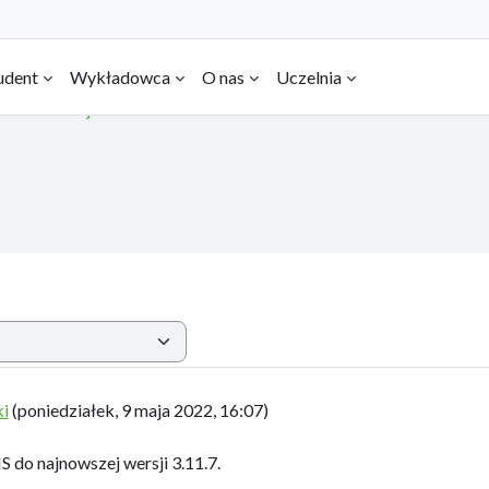
udent
Wykładowca
O nas
Uczelnia
Nowa wersja
ki
(
poniedziałek, 9 maja 2022, 16:07
)
do najnowszej wersji 3.11.7.