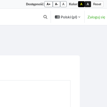
Dostępność:
A+
A-
A
Kolor:
A
A
Reset
Polski ‎(pl)‎
Zaloguj się
Przełącznik wyszukiwarki