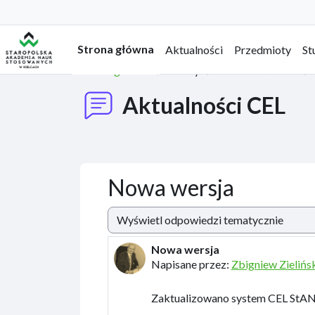
Przejdź do głównej zawartości
Strona główna
Aktualności
Przedmioty
St
Strona główna
Strony
Aktualności CEL
Aktualności CEL
Nowa wersja
Sposób wyświetlania
Nowa wersja
Liczba odpowiedzi: 0
Napisane przez:
Zbigniew Zielińs
Zaktualizowano system CEL StANS 