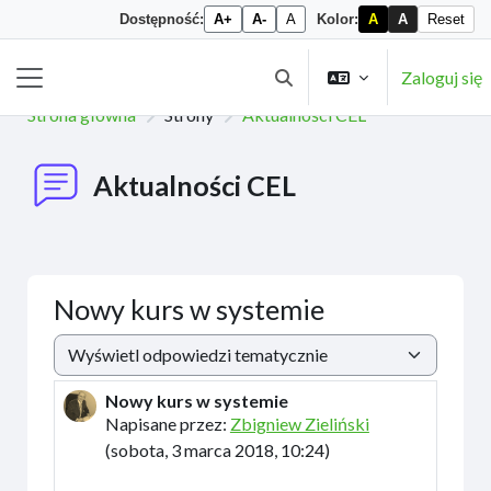
Dostępność:
A+
A-
A
Kolor:
A
A
Reset
Przejdź do głównej zawartości
Zaloguj się
Przełącznik wyszukiwarki
Panel boczny
Strona główna
Strony
Aktualności CEL
Aktualności CEL
Nowy kurs w systemie
Sposób wyświetlania
Nowy kurs w systemie
Liczba odpowiedzi: 0
Napisane przez:
Zbigniew Zieliński
(
sobota, 3 marca 2018, 10:24
)