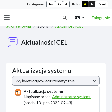
Dostępność:
A+
A-
A
Kolor:
A
A
Reset
Przejdź do głównej zawartości
Zaloguj się
Przełącznik wyszukiwarki
Panel boczny
Strona główna
Strony
Aktualności CEL
Aktualności CEL
Aktualizacja systemu
Sposób wyświetlania
Aktualizacja systemu
Liczba odpowiedzi: 0
Napisane przez:
Administrator systemu
(
środa, 13 lipca 2022, 09:43
)