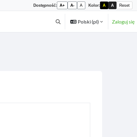
Dostępność:
A+
A-
A
Kolor:
A
A
Reset
Polski ‎(pl)‎
Zaloguj się
Przełącznik wyszukiwarki