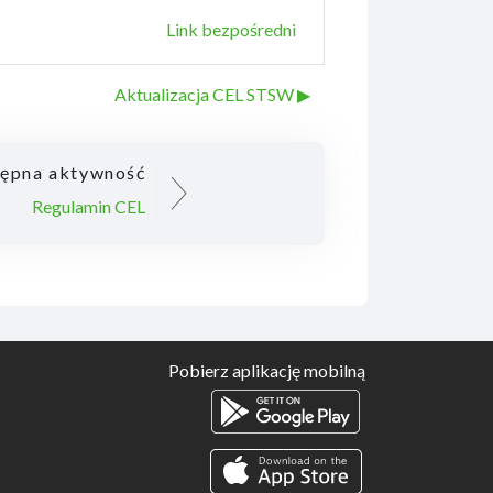
Link bezpośredni
Aktualizacja CEL STSW ▶︎
ępna aktywność
Regulamin CEL
Pobierz aplikację mobilną