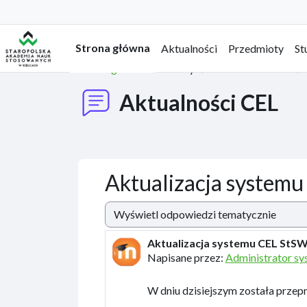
Przejdź do głównej zawartości
Strona główna
Aktualności
Przedmioty
St
Strona główna
Strony
Aktualności CEL
Aktualności CEL
Aktualizacja system
Sposób wyświetlania
Aktualizacja systemu CEL StS
Liczba odpowiedzi: 0
Napisane przez:
Administrator s
W dniu dzisiejszym została przepr