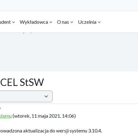
udent
Wykładowca
O nas
Uczelnia
Aktualizacja systemu CEL StSW
u CEL StSW
W
ystemu
(
wtorek, 11 maja 2021, 14:06
)
owadzona aktualizacja do wersji systemu 3.10.4.