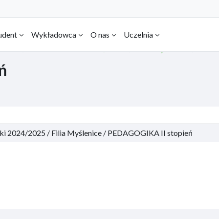
udent
Wykładowca
O nas
Uczelnia
hiwum
Rok akademicki 2024/2025
Filia Myślenice
PEDA
ń