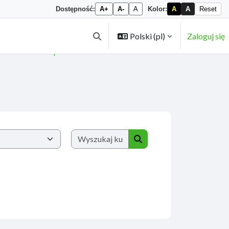
Dostępność:
A+
A-
A
Kolor:
A
A
Reset
Polski ‎(pl)‎
Zaloguj się
Przełącznik wyszukiwarki
GOGIKA II stopień
Wyszukaj kursy
Wyszukaj kursy