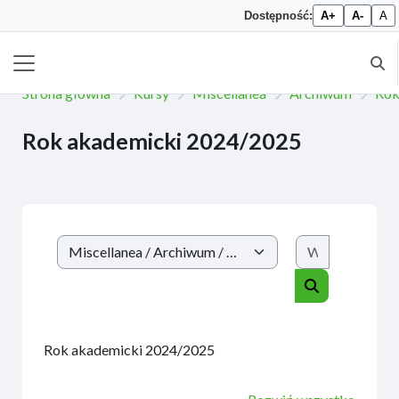
Dostępność:
A+
A-
A
Przejdź do głównej zawartości
Prze
Panel boczny
Strona główna
Kursy
Miscellanea
Archiwum
Rok
Rok akademicki 2024/2025
Wyszukaj k
Kategorie kursów
Wyszukaj kur
Rok akademicki 2024/2025