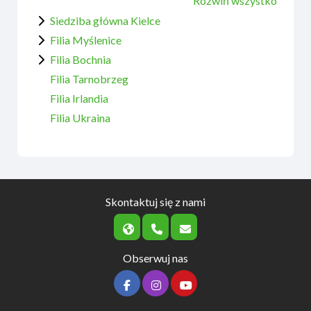
Rozwiń wszystko
Siedziba główna Kielce
Filia Myślenice
Filia Bochnia
Filia Tarnobrzeg
Filia Irlandia
Filia Ukraina
Skontaktuj się z nami
Obserwuj nas