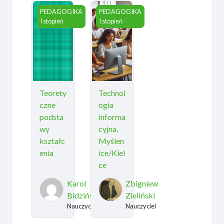
Teoretyczne podstawy kształcenia
Technologia informacyjna, Myślenice
PEDAGOGIKA
PEDAGOGIKA
I stopień
I stopień
Teorety
Technol
czne
ogia
podsta
informa
wy
cyjna,
kształc
Myślen
enia
ice/Kiel
ce
Karol
Zbigniew
Bidziński
Zieliński
Nauczyciel
Nauczyciel