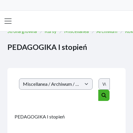
Przejdź do głównej zawartości
Panel boczny
Strona główna
Kursy
Miscellanea
Archiwum
Rok
PEDAGOGIKA I stopień
Wyszukaj k
Kategorie kursów
Wyszukaj kur
PEDAGOGIKA I stopień