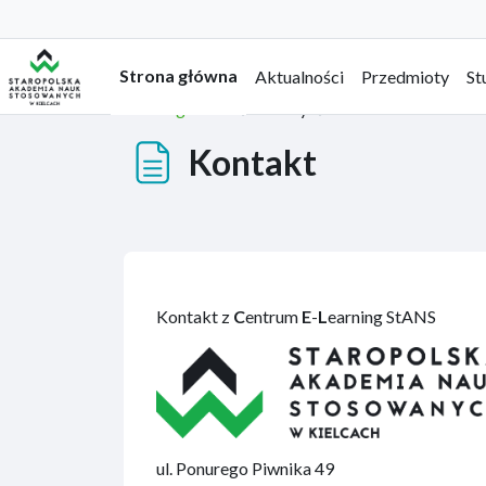
Przejdź do głównej zawartości
Strona główna
Aktualności
Przedmioty
St
Strona główna
Strony
Kontakt
Kontakt
Kontakt z
C
entrum
E
-
L
earning StANS
ul. Ponurego Piwnika 49