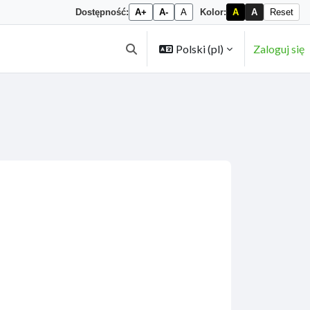
Dostępność:
A+
A-
A
Kolor:
A
A
Reset
Polski ‎(pl)‎
Zaloguj się
Przełącznik wyszukiwarki