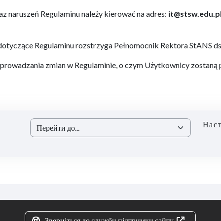
z naruszeń Regulaminu należy kierować na adres:
it@stsw.edu.p
 dotyczące Regulaminu rozstrzyga Pełnomocnik Rektora StANS ds.
prowadzania zmian w Regulaminie, o czym Użytkownicy zostaną
Наст
Перейти до...
Зверніться до служби підтримки сайту