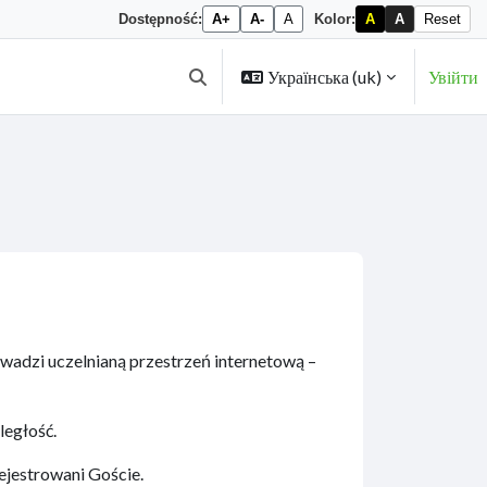
Dostępność:
A+
A-
A
Kolor:
A
A
Reset
Українська ‎(uk)‎
Увійти
Переключити введення пошуку
adzi uczelnianą przestrzeń internetową –
ległość.
ejestrowani Goście.