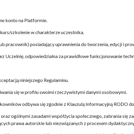
e konto na Platformie.
kurs/szkolenie w charakterze uczestnika.
ub pracownik) posiadający uprawnienia do tworzenia, edycji i pro
z Uczelnię, odpowiedzialna za prawidłowe funkcjonowanie techn
kceptacją niniejszego Regulaminu.
wania się w profilu swoimi rzeczywistymi danymi osobowymi.
owników odbywa się zgodnie z Klauzulą Informacyjną RODO dos
oraz ogólnymi zasadami współżycia społecznego, zabrania się zam
jących prawa autorskie lub niezwiązanych z procesem dydaktyczn