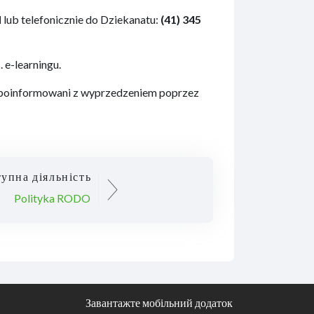
l
lub telefonicznie do Dziekanatu:
(41) 345
 e-learningu.
 poinformowani z wyprzedzeniem poprzez
упна діяльність
Polityka RODO
Завантажте мобільний додаток