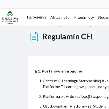
Перейти до головного вмісту
На головну
Aktualności
Przedmioty
Studen
На головну
Сторінки сайту
Regulamin CE
Regulamin CEL
§ 1. Postanowienia ogólne
Centrum E-Learningu Staropolskiej Aka
Platformę E-Learningową opartą na sy
Platforma służy do realizacji i wspomag
Użytkownikami Platformy są: Studenci, 