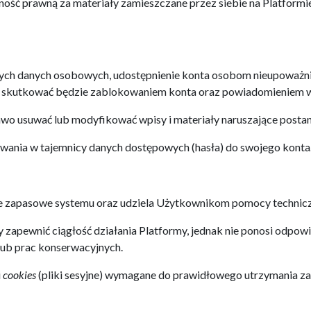
ść prawną za materiały zamieszczane przez siebie na Platformie
ych danych osobowych, udostępnienie konta osobom nieupoważn
 skutkować będzie zablokowaniem konta oraz powiadomieniem w
wo usuwać lub modyfikować wpisy i materiały naruszające posta
wania w tajemnicy danych dostępowych (hasła) do swojego konta
ie zapasowe systemu oraz udziela Użytkownikom pomocy technicz
 zapewnić ciągłość działania Platformy, jednak nie ponosi odpow
lub prac konserwacyjnych.
i
cookies
(pliki sesyjne) wymagane do prawidłowego utrzymania z