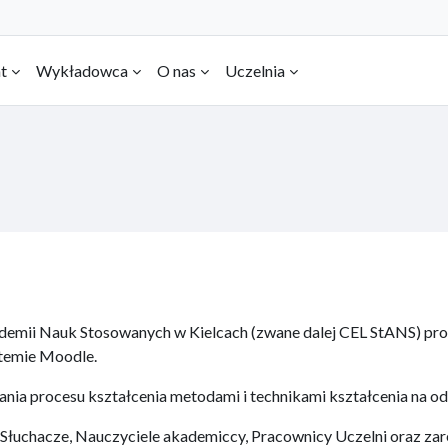
t
Wykładowca
O nas
Uczelnia
L
demii Nauk Stosowanych w Kielcach (zwane dalej CEL StANS) prow
stemie Moodle.
ania procesu kształcenia metodami i technikami kształcenia na od
Słuchacze, Nauczyciele akademiccy, Pracownicy Uczelni oraz zar