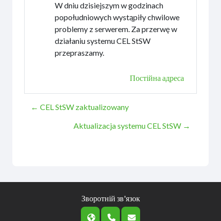
W dniu dzisiejszym w godzinach
popołudniowych wystąpiły chwilowe
problemy z serwerem. Za przerwę w
działaniu systemu CEL StSW
przepraszamy.
Постійна адреса
← CEL StSW zaktualizowany
Aktualizacja systemu CEL StSW →
Зворотній зв'язок