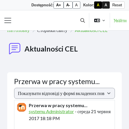
Dostępność:
A+
A-
A
Kolor:
A
A
Reset
Перейти до головного вмісту
Увійти
Переключити введення 
Бокова панель
На головну
Сторінки сайту
Aktualności CEL
Aktualności CEL
Przerwa w pracy systemu...
Тип показу
Przerwa w pracy systemu...
Кількість відповідей: 0
systemu Administrator
-
середа 21 червня
2017 18:18 PM