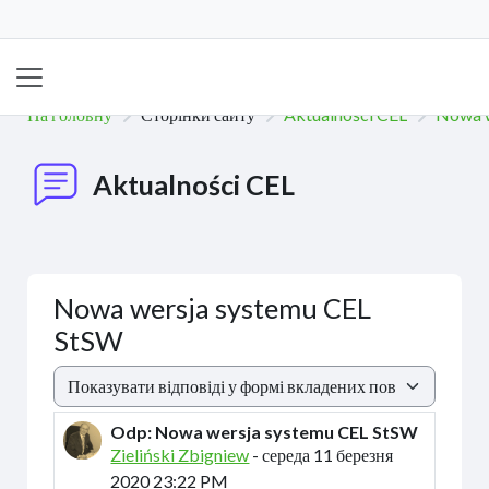
Перейти до головного вмісту
Бокова панель
На головну
Сторінки сайту
Aktualności CEL
Nowa w
Aktualności CEL
Nowa wersja systemu CEL
StSW
Тип показу
Odp: Nowa wersja systemu CEL StSW
Кількість відповідей: 0
Zieliński Zbigniew
-
середа 11 березня
2020 23:22 PM