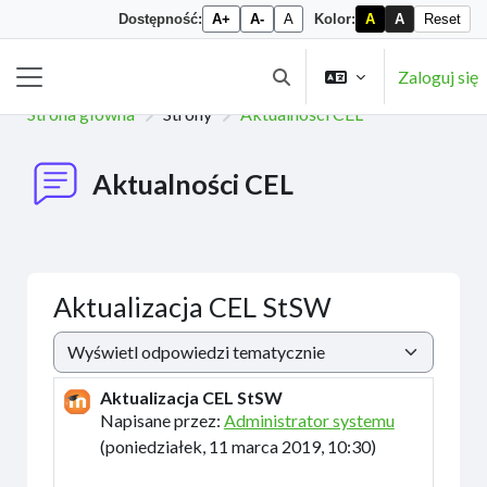
Dostępność:
A+
A-
A
Kolor:
A
A
Reset
Przejdź do głównej zawartości
Zaloguj się
Przełącznik wyszukiwarki
Panel boczny
Strona główna
Strony
Aktualności CEL
Aktualności CEL
Aktualizacja CEL StSW
Sposób wyświetlania
Aktualizacja CEL StSW
Liczba odpowiedzi: 0
Napisane przez:
Administrator systemu
(
poniedziałek, 11 marca 2019, 10:30
)