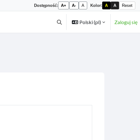
Dostępność:
A+
A-
A
Kolor:
A
A
Reset
Polski ‎(pl)‎
Zaloguj się
Przełącznik wyszukiwarki