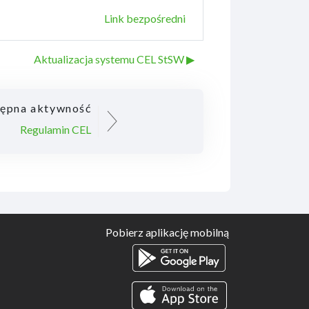
Link bezpośredni
Aktualizacja systemu CEL StSW ▶︎
ępna aktywność
Regulamin CEL
Pobierz aplikację mobilną