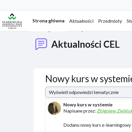
Przejdź do głównej zawartości
Strona główna
Aktualności
Przedmioty
St
Strona główna
Strony
Aktualności CEL
Aktualności CEL
Nowy kurs w systemi
Sposób wyświetlania
Nowy kurs w systemie
Liczba odpowiedzi: 0
Napisane przez:
Zbigniew Zielińs
Dodano nowy kurs e-learningowy 