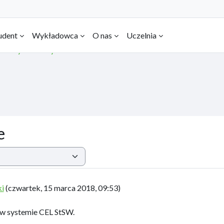
udent
Wykładowca
O nas
Uczelnia
Nowy kurs w systemie
e
ki
(
czwartek, 15 marca 2018, 09:53
)
w systemie CEL StSW.