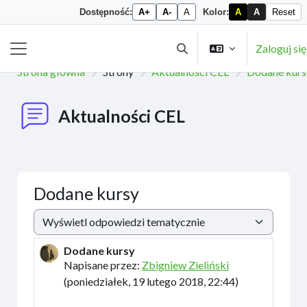
Dostępność:
A+
A-
A
Kolor:
A
A
Reset
Przejdź do głównej zawartości
Zaloguj się
Przełącznik wyszukiwarki
Panel boczny
Strona główna
Strony
Aktualności CEL
Dodane kurs
Aktualności CEL
Dodane kursy
Sposób wyświetlania
Dodane kursy
Liczba odpowiedzi: 0
Napisane przez:
Zbigniew Zieliński
(
poniedziałek, 19 lutego 2018, 22:44
)