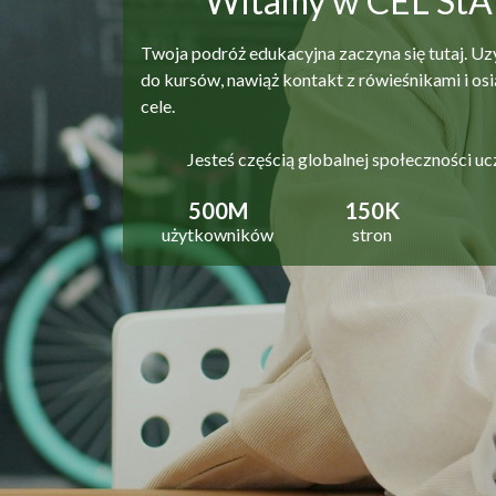
Witamy w CEL St
Twoja podróż edukacyjna zaczyna się tutaj. Uz
do kursów, nawiąż kontakt z rówieśnikami i osi
cele.
Jesteś częścią globalnej społeczności uc
500M
150K
użytkowników
stron