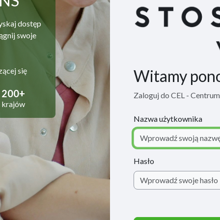
ANS
yskaj dostęp
ągnij swoje
zącej się
Witamy pon
200+
Zaloguj do CEL - Centru
krajów
Nazwa użytkownika
Hasło