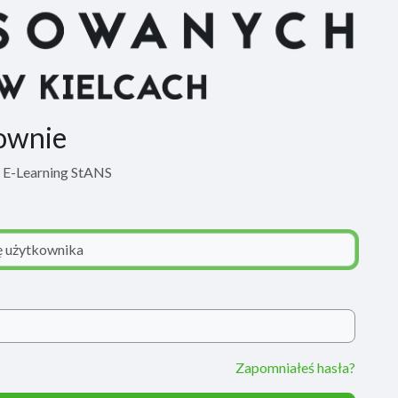
ownie
m E-Learning StANS
Zapomniałeś hasła?