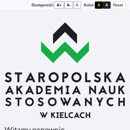
Dostępność:
A+
A-
A
Kolor:
A
A
Reset
Przejdź do głównej zawartości
Witamy ponownie