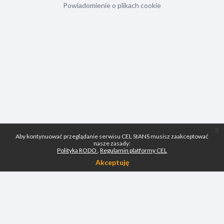
Powiadomienie o plikach cookie
x
Aby kontynuować przeglądanie serwisu CEL StANS musisz zaakceptować
nasze zasady:
Polityka RODO
Regulamin platformy CEL
Akceptuję
Skontaktuj się z pomocą techniczną