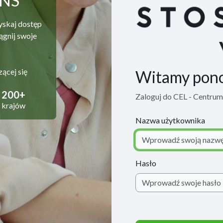
ANS
yskaj dostęp
ągnij swoje
zącej się
Witamy pon
200+
Zaloguj do CEL - Centru
krajów
Nazwa użytkownika
Hasło