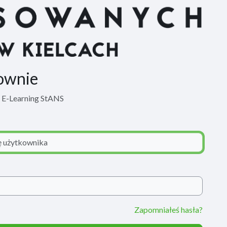
ownie
m E-Learning StANS
Zapomniałeś hasła?