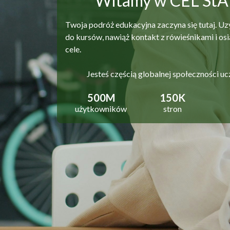
Witamy w CEL St
Twoja podróż edukacyjna zaczyna się tutaj. Uz
do kursów, nawiąż kontakt z rówieśnikami i osi
cele.
Jesteś częścią globalnej społeczności uc
500M
150K
użytkowników
stron