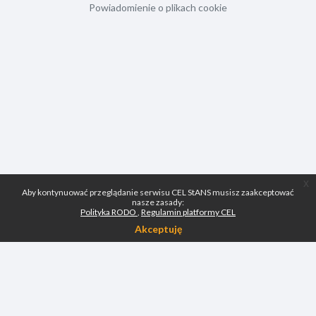
Powiadomienie o plikach cookie
x
Aby kontynuować przeglądanie serwisu CEL StANS musisz zaakceptować
nasze zasady:
Polityka RODO
Regulamin platformy CEL
Akceptuję
Skontaktuj się z pomocą techniczną