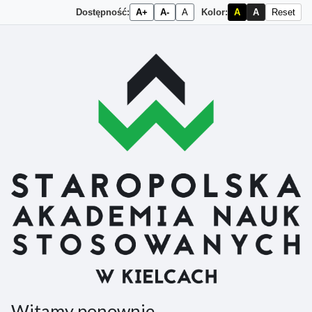
Dostępność:
A+
A-
A
Kolor:
A
A
Reset
Przejdź do głównej zawartości
Witamy ponownie