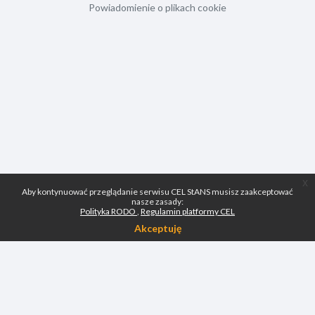
Powiadomienie o plikach cookie
x
Aby kontynuować przeglądanie serwisu CEL StANS musisz zaakceptować
nasze zasady:
Polityka RODO
Regulamin platformy CEL
Akceptuję
Skontaktuj się z pomocą techniczną