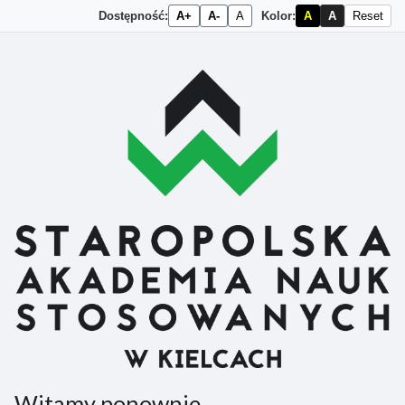
Dostępność:
A+
A-
A
Kolor:
A
A
Reset
Przejdź do głównej zawartości
Witamy ponownie