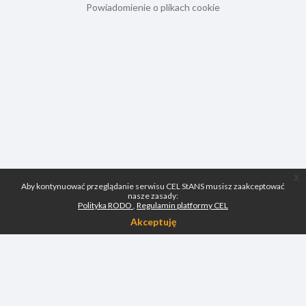
Powiadomienie o plikach cookie
x
Aby kontynuować przeglądanie serwisu CEL StANS musisz zaakceptować
nasze zasady:
Polityka RODO
Regulamin platformy CEL
Akceptuję
Skontaktuj się z pomocą techniczną