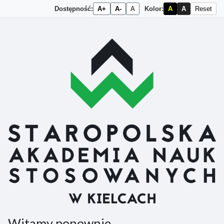
Dostępność:
A+
A-
A
Kolor:
A
A
Reset
Przejdź do głównej zawartości
Witamy ponownie