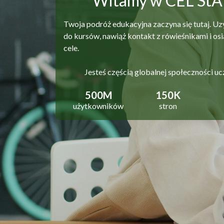
Witamy w CEL St
Twoja podróż edukacyjna zaczyna się tutaj. Uz
do kursów, nawiąż kontakt z rówieśnikami i osi
cele.
Jesteś częścią globalnej społeczności uc
500M
150K
użytkowników
stron