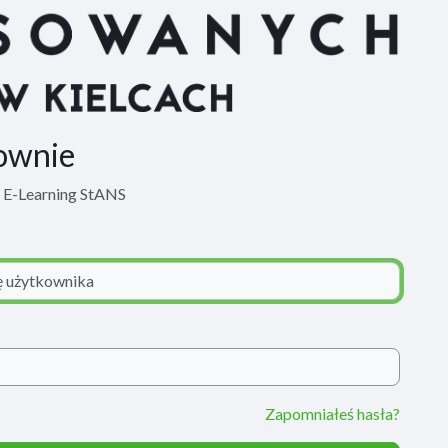
ownie
m E-Learning StANS
Zapomniałeś hasła?