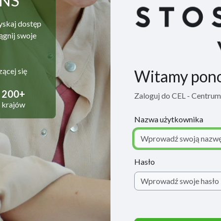
ANS
yskaj dostęp
ągnij swoje
zącej się
Witamy pon
200+
Zaloguj do CEL - Centru
krajów
Nazwa użytkownika
Hasło