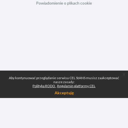
Powiadomienie o plikach cookie
x
Aby kontynuować przeglądanie serwisu CEL StANS musisz zaakceptować
nasze zasady:
Polityka RODO
Regulamin platformy CEL
Akceptuję
Skontaktuj się z pomocą techniczną