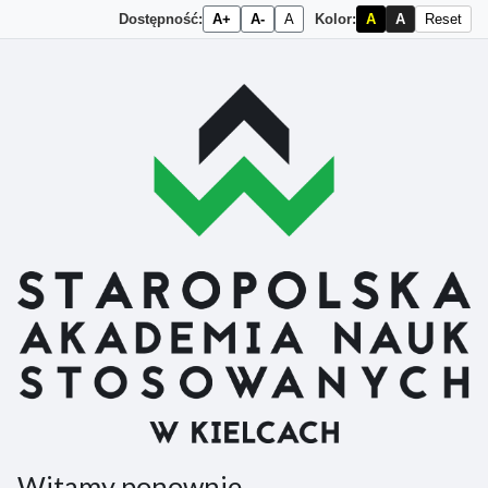
Dostępność:
A+
A-
A
Kolor:
A
A
Reset
Przejdź do głównej zawartości
Witamy ponownie