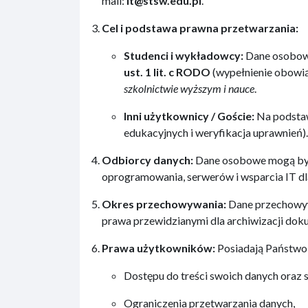
mail:
it@stsw.edu.pl
.
Cel i podstawa prawna przetwarzania:
Studenci i wykładowcy:
Dane osobowe 
ust. 1 lit. c RODO
(wypełnienie obowią
szkolnictwie wyższym i nauce
.
Inni użytkownicy / Goście:
Na podsta
edukacyjnych i weryfikacja uprawnień).
Odbiorcy danych:
Dane osobowe mogą być 
oprogramowania, serwerów i wsparcia IT d
Okres przechowywania:
Dane przechowywa
prawa przewidzianymi dla archiwizacji dok
Prawa użytkowników:
Posiadają Państwo
Dostępu do treści swoich danych oraz
Ograniczenia przetwarzania danych,