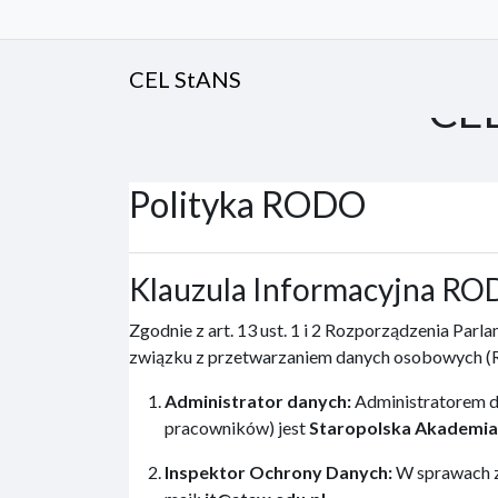
Przejdź do głównej zawartości
CEL StANS
CEL
Polityka RODO
Klauzula Informacyjna R
Zgodnie z art. 13 ust. 1 i 2 Rozporządzenia Par
związku z przetwarzaniem danych osobowych (R
Administrator danych:
Administratorem d
pracowników) jest
Staropolska Akademia
Inspektor Ochrony Danych:
W sprawach z